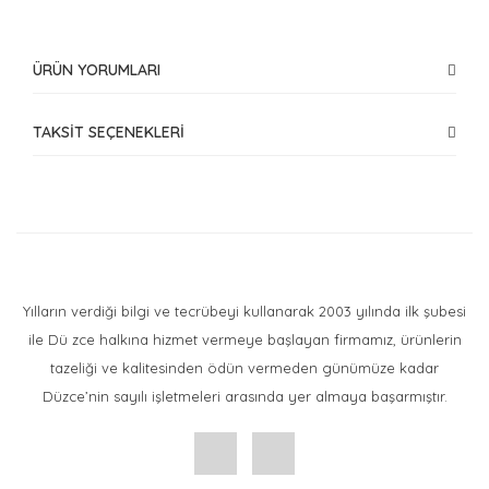
ÜRÜN YORUMLARI
TAKSİT SEÇENEKLERİ
Bu ürüne ilk yorumu siz yapın!
Yorum Yaz
Yılların verdiği bilgi ve tecrübeyi kullanarak 2003 yılında ilk şubesi
ile Dü zce halkına hizmet vermeye başlayan firmamız, ürünlerin
tazeliği ve kalitesinden ödün vermeden günümüze kadar
Düzce’nin sayılı işletmeleri arasında yer almaya başarmıştır.