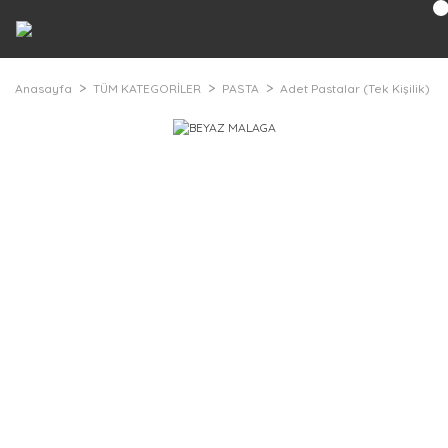
Anasayfa
TÜM KATEGORİLER
PASTA
Adet Pastalar (Tek Kişilik)