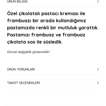
ÜRÜN BİLGİSİ
Özel çikolatalı pastacı kreması ile
frambuazı bir arada kullandığımız
pastamızda renkli bir mutluluk yarattık.
Pastamızı frambuaz ve frambuaz
çikolata sos ile süsledik.
Görsel değişiklik gösterebilir!
ÜRÜN YORUMLARI
TAKSİT SEÇENEKLERİ
Bu ürüne ilk yorumu siz yapın!
Yorum Yaz