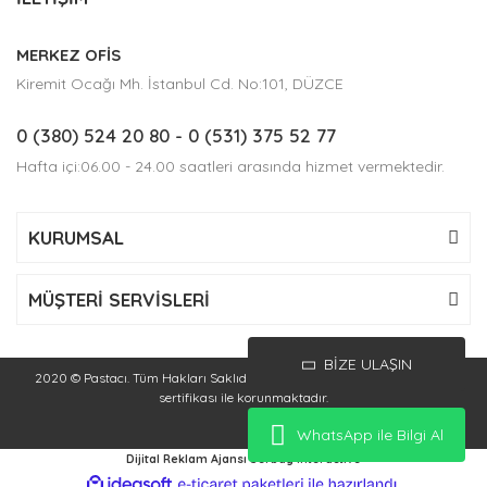
MERKEZ OFİS
Kiremit Ocağı Mh. İstanbul Cd. No:101, DÜZCE
0 (380) 524 20 80
- 0 (531) 375 52 77
Hafta içi:06.00 - 24.00 saatleri arasında hizmet vermektedir.
KURUMSAL
MÜŞTERİ SERVİSLERİ
BİZE ULAŞIN
2020 © Pastacı. Tüm Hakları Saklıdır. Kredi kartı bilgileriniz 256bit SSL
sertifikası ile korunmaktadır.
WhatsApp ile Bilgi Al
Dijital Reklam Ajansı Serbay Interactive
ile
ideasoft
e-