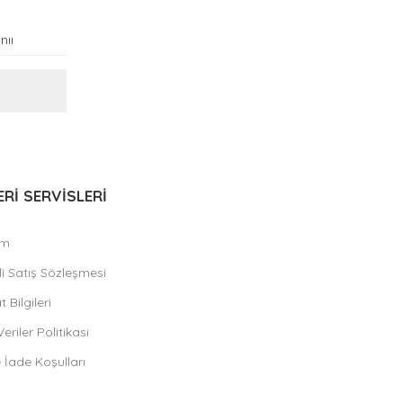
Rİ SERVİSLERİ
ım
i Satış Sözleşmesi
 Bilgileri
Veriler Politikası
e İade Koşulları