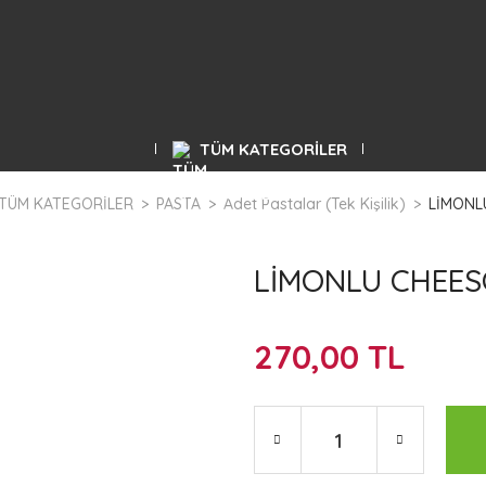
TÜM KATEGORİLER
TÜM KATEGORİLER
PASTA
Adet Pastalar (Tek Kişilik)
LİMONL
LİMONLU CHEES
270,00 TL