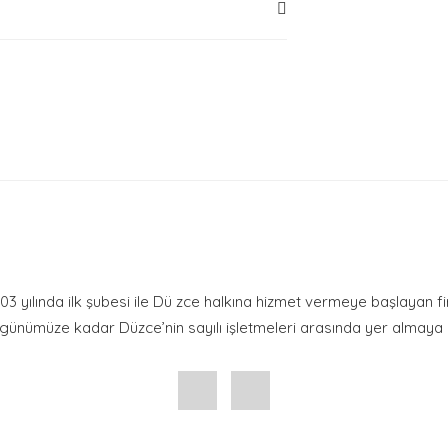
umu siz yapın!
Yaz
2003 yılında ilk şubesi ile Dü zce halkına hizmet vermeye başlayan f
ünümüze kadar Düzce’nin sayılı işletmeleri arasında yer almaya b