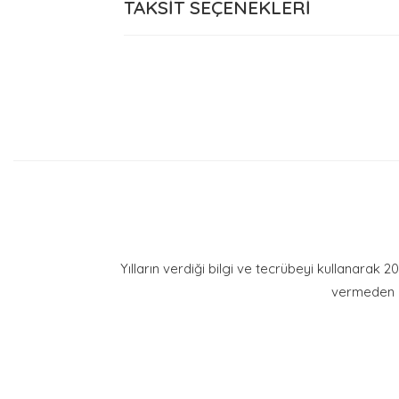
TAKSİT SEÇENEKLERİ
Bu ürüne ilk yor
Yorum 
Yılların verdiği bilgi ve tecrübeyi kullanarak 
vermeden g