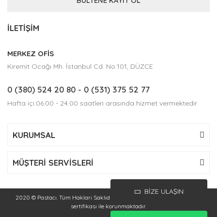
BÜLTENE KAYIT OL
İLETİŞİM
MERKEZ OFİS
Kiremit Ocağı Mh. İstanbul Cd. No:101, DÜZCE
0 (380) 524 20 80
- 0 (531) 375 52 77
Hafta içi:06.00 - 24.00 saatleri arasında hizmet vermektedir.
KURUMSAL
MÜŞTERİ SERVİSLERİ
BİZE ULAŞIN
2020 © Pastacı. Tüm Hakları Saklıdır. Kredi kartı bilgileriniz 256bit SSL
sertifikası ile korunmaktadır.