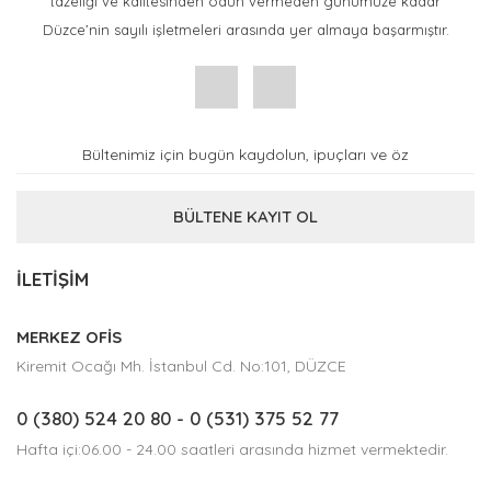
tazeliği ve kalitesinden ödün vermeden günümüze kadar
Düzce’nin sayılı işletmeleri arasında yer almaya başarmıştır.
BÜLTENE KAYIT OL
İLETİŞİM
MERKEZ OFİS
Kiremit Ocağı Mh. İstanbul Cd. No:101, DÜZCE
0 (380) 524 20 80
- 0 (531) 375 52 77
Hafta içi:06.00 - 24.00 saatleri arasında hizmet vermektedir.