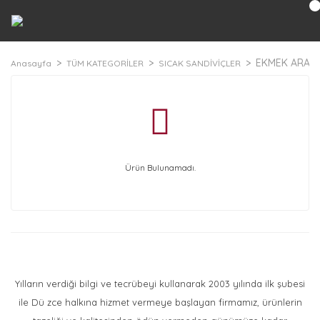
EKMEK ARASI
Anasayfa
TÜM KATEGORİLER
SICAK SANDİVİÇLER
Ürün Bulunamadı.
Yılların verdiği bilgi ve tecrübeyi kullanarak 2003 yılında ilk şubesi
ile Dü zce halkına hizmet vermeye başlayan firmamız, ürünlerin