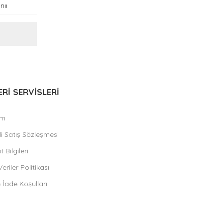
Rİ SERVİSLERİ
ım
i Satış Sözleşmesi
 Bilgileri
Veriler Politikası
e İade Koşulları