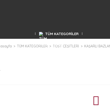
TÜM KATEGORİLER
asayfa
TÜM KATEGORİLER
TOST ÇEŞİTLERİ
KAŞARLI BAZLA
r