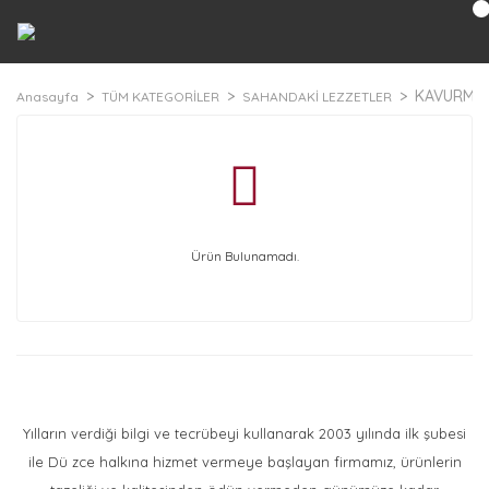
KAVURMAL
Anasayfa
TÜM KATEGORİLER
SAHANDAKİ LEZZETLER
Ürün Bulunamadı.
Yılların verdiği bilgi ve tecrübeyi kullanarak 2003 yılında ilk şubesi
ile Dü zce halkına hizmet vermeye başlayan firmamız, ürünlerin