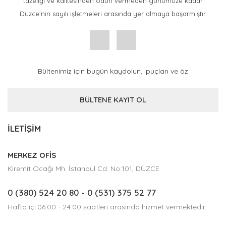
tazeliği ve kalitesinden ödün vermeden günümüze kadar
Düzce’nin sayılı işletmeleri arasında yer almaya başarmıştır.
BÜLTENE KAYIT OL
İLETİŞİM
MERKEZ OFİS
Kiremit Ocağı Mh. İstanbul Cd. No:101, DÜZCE
0 (380) 524 20 80
- 0 (531) 375 52 77
Hafta içi:06.00 - 24.00 saatleri arasında hizmet vermektedir.