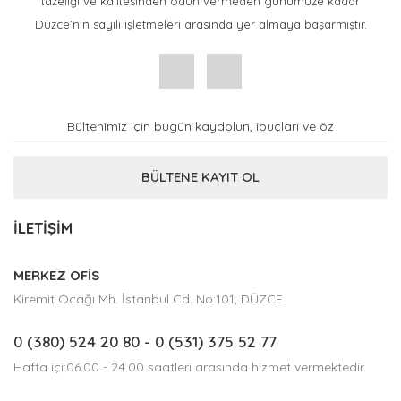
tazeliği ve kalitesinden ödün vermeden günümüze kadar
Düzce’nin sayılı işletmeleri arasında yer almaya başarmıştır.
BÜLTENE KAYIT OL
İLETİŞİM
MERKEZ OFİS
Kiremit Ocağı Mh. İstanbul Cd. No:101, DÜZCE
0 (380) 524 20 80
- 0 (531) 375 52 77
Hafta içi:06.00 - 24.00 saatleri arasında hizmet vermektedir.