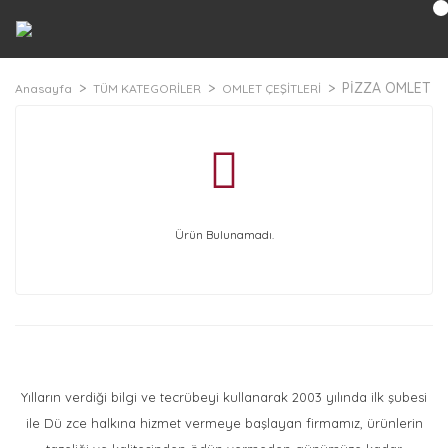
PİZZA OMLET
Anasayfa
TÜM KATEGORİLER
OMLET ÇEŞİTLERİ
Ürün Bulunamadı.
Yılların verdiği bilgi ve tecrübeyi kullanarak 2003 yılında ilk şubesi
ile Dü zce halkına hizmet vermeye başlayan firmamız, ürünlerin